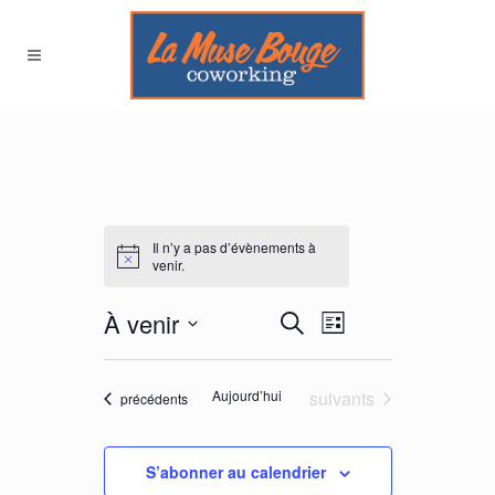
Il n’y a pas d’évènements à
venir.
À venir
NAVIGATION
RECHERCHE
Recherche
Liste
DE
ET
VUES
Sélectionnez
NAVIGATION
ÉVÈNEMENT
DE
une
Évènements
Aujourd’hui
suivants
Évènements
précédents
VUES
date.
ÉVÈNEMENTS
S’abonner au calendrier