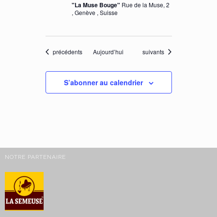
"La Muse Bouge"
Rue de la Muse, 2
, Genève , Suisse
Évènements
Évènements
précédents
Aujourd’hui
suivants
S’abonner au calendrier
NOTRE PARTENAIRE