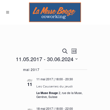
NAVIGATION
RECHERCHE
Recherche
Liste
DE
ET
VUES
11.05.2017
 - 
30.06.2024
NAVIGATION
ÉVÈNEMENT
DE
Sélectionnez
VUES
mai 2017
une
ÉVÈNEMENTS
date.
11 mai 2017 | 18:00
-
20:30
JEU
11
Les Causeries du jeudi
La Muse Bouge
2, rue de la Muse,
Genève, Suisse
18 mai 2017 | 18:00
-
22:00
JEU